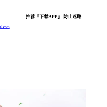
推荐『下载APP』 防止迷路
00.com