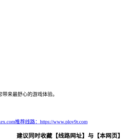
您带来最舒心的游戏体验。
kex.com
推荐线路：
https://www.plov9r.com
建议同时收藏【线路网址】与【本网页】