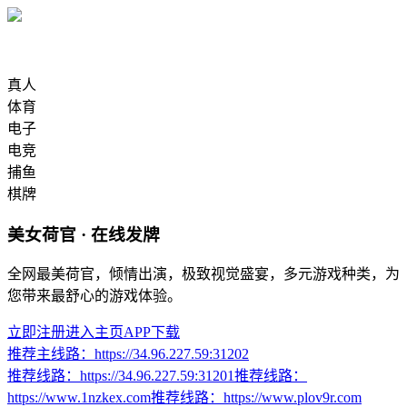
真人
体育
电子
电竞
捕鱼
棋牌
美女荷官 · 在线发牌
全网最美荷官，倾情出演，极致视觉盛宴，多元游戏种类，为
您带来最舒心的游戏体验。
立即注册
进入主页
APP下载
推荐主线路：
https://34.96.227.59:31202
推荐线路：
https://34.96.227.59:31201
推荐线路：
https://www.1nzkex.com
推荐线路：
https://www.plov9r.com