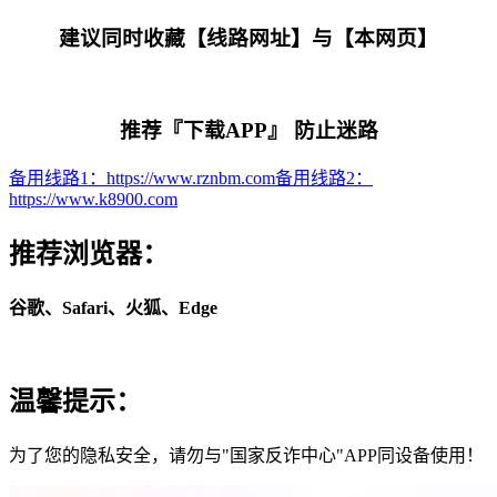
建议同时收藏【线路网址】与【本网页】
推荐『下载APP』 防止迷路
备用线路
1
：
https://www.rznbm.com
备用线路
2
：
https://www.k8900.com
推荐浏览器：
谷歌、Safari、火狐、Edge
温馨提示：
为了您的隐私安全，请勿与"国家反诈中心"APP同设备使用！