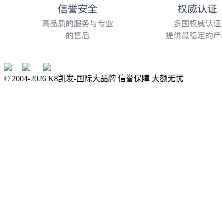
© 2004-
2026
K8凯发-国际大品牌 信誉保障 大额无忧