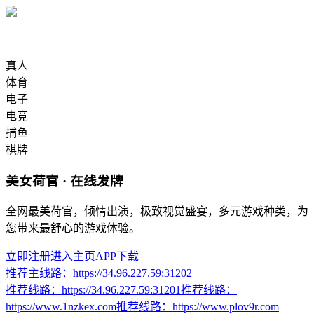
真人
体育
电子
电竞
捕鱼
棋牌
美女荷官 · 在线发牌
全网最美荷官，倾情出演，极致视觉盛宴，多元游戏种类，为
您带来最舒心的游戏体验。
立即注册
进入主页
APP下载
推荐主线路：
https://34.96.227.59:31202
推荐线路：
https://34.96.227.59:31201
推荐线路：
https://www.1nzkex.com
推荐线路：
https://www.plov9r.com