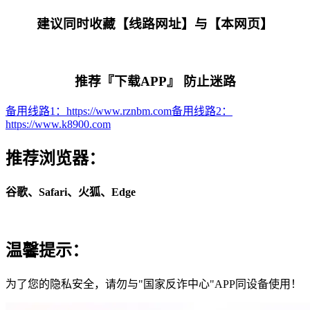
建议同时收藏【线路网址】与【本网页】
推荐『下载APP』 防止迷路
备用线路
1
：
https://www.rznbm.com
备用线路
2
：
https://www.k8900.com
推荐浏览器：
谷歌、Safari、火狐、Edge
温馨提示：
为了您的隐私安全，请勿与"国家反诈中心"APP同设备使用！