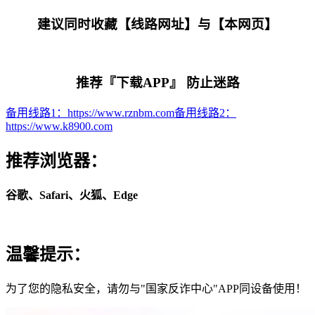
建议同时收藏【线路网址】与【本网页】
推荐『下载APP』 防止迷路
备用线路
1
：
https://www.rznbm.com
备用线路
2
：
https://www.k8900.com
推荐浏览器：
谷歌、Safari、火狐、Edge
温馨提示：
为了您的隐私安全，请勿与"国家反诈中心"APP同设备使用！