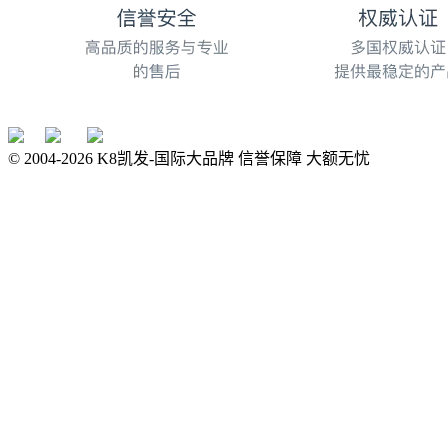
© 2004-
2026
K8凯发-国际大品牌 信誉保障 大额无忧