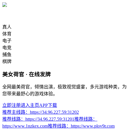
真人
体育
电子
电竞
捕鱼
棋牌
美女荷官 · 在线发牌
全网最美荷官，倾情出演，极致视觉盛宴，多元游戏种类，为
您带来最舒心的游戏体验。
立即注册
进入主页
APP下载
推荐主线路：
https://34.96.227.59:31202
推荐线路：
https://34.96.227.59:31201
推荐线路：
https://www.1nzkex.com
推荐线路：
https://www.plov9r.com