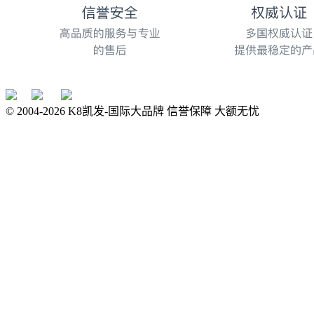
© 2004-
2026
K8凯发-国际大品牌 信誉保障 大额无忧