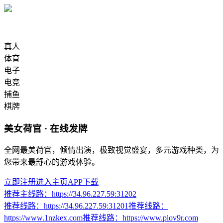
真人
体育
电子
电竞
捕鱼
棋牌
美女荷官 · 在线发牌
全网最美荷官，倾情出演，极致视觉盛宴，多元游戏种类，为
您带来最舒心的游戏体验。
立即注册
进入主页
APP下载
推荐主线路：
https://34.96.227.59:31202
推荐线路：
https://34.96.227.59:31201
推荐线路：
https://www.1nzkex.com
推荐线路：
https://www.plov9r.com