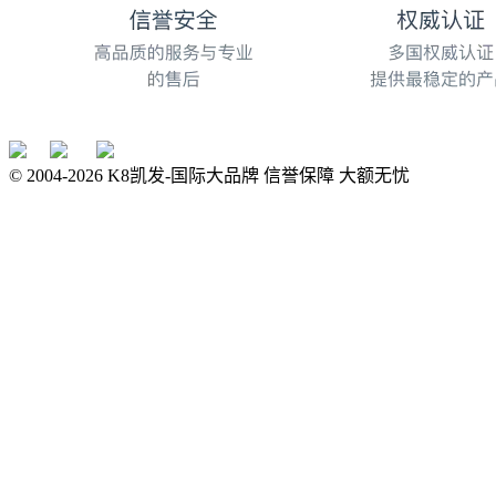
© 2004-
2026
K8凯发-国际大品牌 信誉保障 大额无忧