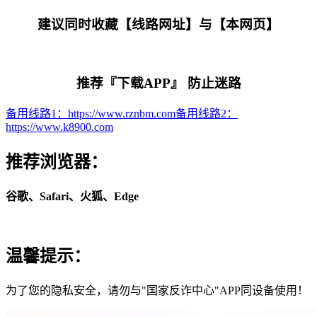
建议同时收藏【线路网址】与【本网页】
推荐『下载APP』 防止迷路
备用线路
1
：
https://www.rznbm.com
备用线路
2
：
https://www.k8900.com
推荐浏览器：
谷歌、Safari、火狐、Edge
温馨提示：
为了您的隐私安全，请勿与"国家反诈中心"APP同设备使用！