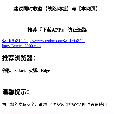
建议同时收藏【线路网址】与【本网页】
推荐『下载APP』 防止迷路
备用线路
1
：
https://www.rznbm.com
备用线路
2
：
https://www.k8900.com
推荐浏览器：
谷歌、Safari、火狐、Edge
温馨提示：
为了您的隐私安全，请勿与"国家反诈中心"APP同设备使用！