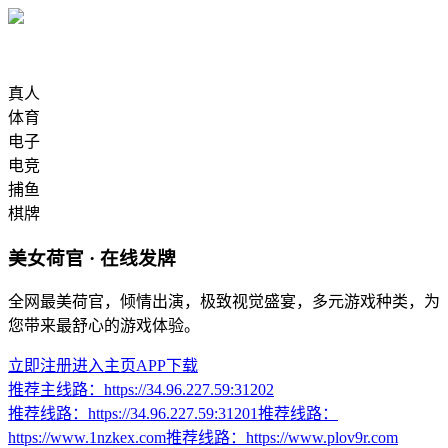
真人
体育
电子
电竞
捕鱼
棋牌
美女荷官 · 在线发牌
全网最美荷官，倾情出演，极致视觉盛宴，多元游戏种类，为
您带来最舒心的游戏体验。
立即注册
进入主页
APP下载
推荐主线路：
https://34.96.227.59:31202
推荐线路：
https://34.96.227.59:31201
推荐线路：
https://www.1nzkex.com
推荐线路：
https://www.plov9r.com