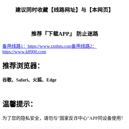
建议同时收藏【线路网址】与【本网页】
推荐『下载APP』 防止迷路
备用线路
1
：
https://www.rznbm.com
备用线路
2
：
https://www.k8900.com
推荐浏览器：
谷歌、Safari、火狐、Edge
温馨提示：
为了您的隐私安全，请勿与"国家反诈中心"APP同设备使用！